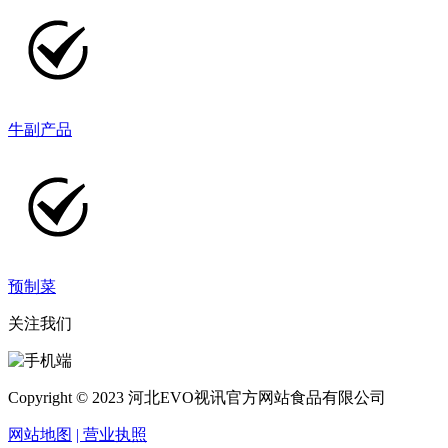
牛副产品
预制菜
关注我们
Copyright © 2023 河北EVO视讯官方网站食品有限公司
网站地图
| 营业执照