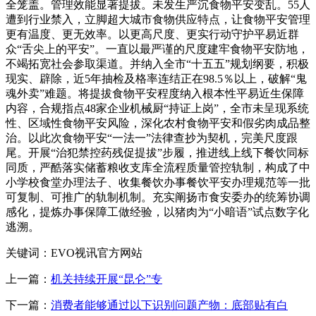
全笼盖。管理效能显著提拔。未发生严沉食物平安变乱。55人
遭到行业禁入，立脚超大城市食物供应特点，让食物平安管理
更有温度、更无效率。以更高尺度、更实行动守护平易近群
众“舌尖上的平安”。一直以最严谨的尺度建牢食物平安防地，
不竭拓宽社会参取渠道。并纳入全市“十五五”规划纲要，积极
现实、辟除，近5年抽检及格率连结正在98.5％以上，破解“鬼
魂外卖”难题。将提拔食物平安程度纳入根本性平易近生保障
内容，合规指点48家企业机械厨“持证上岗”，全市未呈现系统
性、区域性食物平安风险，深化农村食物平安和假劣肉成品整
治。以此次食物平安“一法一”法律查抄为契机，完美尺度跟
尾。开展“治犯禁控药残促提拔”步履，推进线上线下餐饮同标
同质，严酷落实储蓄粮收支库全流程质量管控轨制，构成了中
小学校食堂办理法子、收集餐饮办事餐饮平安办理规范等一批
可复制、可推广的轨制机制。充实阐扬市食安委办的统筹协调
感化，提炼办事保障工做经验，以猪肉为“小暗语”试点数字化
逃溯。
关键词：EVO视讯官方网站
上一篇：
机关持续开展“昆仑”专
下一篇：
消费者能够通过以下识别问题产物：底部贴有白