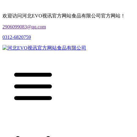
欢迎访问河北EVO视讯官方网站食品有限公司官方网站！
2906099083@qq.com
0312-6820759