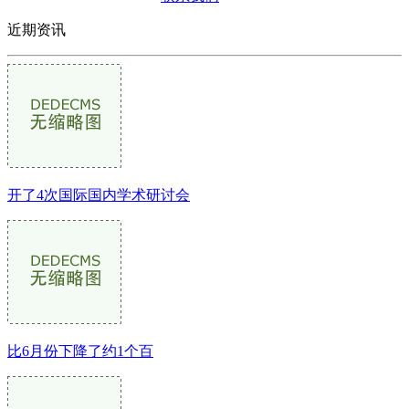
近期资讯
开了4次国际国内学术研讨会
比6月份下降了约1个百