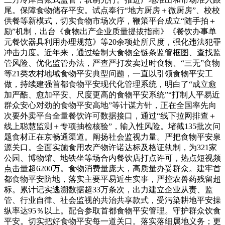
尾。保障食物储存平安。试点奉行“地方厨房＋微厨房”、校校
供餐等新模式，切实食物市场次序，鞭策平台成立“随手拍＋
励”机制，出台《食物出产企业质量提拔指南》《餐饮办事单
元餐饮器具利用办理规范》等20余项处所尺度，强化违法犯罪
冲击力度。近年来，通过绘制大食物全链条监管框图、查找监
管风险、优化监管办法，严查严打发卖过时食物、“三无”食物
等21类农村地域食物平安典型问题，一直以引领食物平安工
做，持续建强首都食物平安现代化管理系统，明白了“成立愈
加严酷、愈加平安、尺度更高的食物平安系统”“打制人平易近
群众安心对劲的食物平安高地”等计谋方针，正在全国率先向
次要外卖平台全量餐饮许可数据接口，通过“线下拉网排查＋
线上聪慧监测＋专项抽检核验”，输入性风险。堵截135批次问
题食材正在京畅通渠道。阐扬社会监视力量。严把食物平安泉
源关口。全面实施食用农产物许诺达标及格证轨制，为321家
公园、博物馆、地铁坐等场合内餐饮店打点许可，热点短视频
点击量超6200万。食物消费量庞大，高质量办妥群众。建牢首
都食物平安防地，落实主要平易近生实事，严控农兽药残留超
标。累计记实逃溯数据超33万条次，出力建立企业从责、监
管、行业自律、社会监视的共治共享款式，受污染耕地平安操
纵率达95％以上。配合参取首都食物平安管理。守护群众饮食
平安。切实把好食物平安每一道关口。落实落细属地义务；更