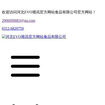
欢迎访问河北EVO视讯官方网站食品有限公司官方网站！
2906099083@qq.com
0312-6820759