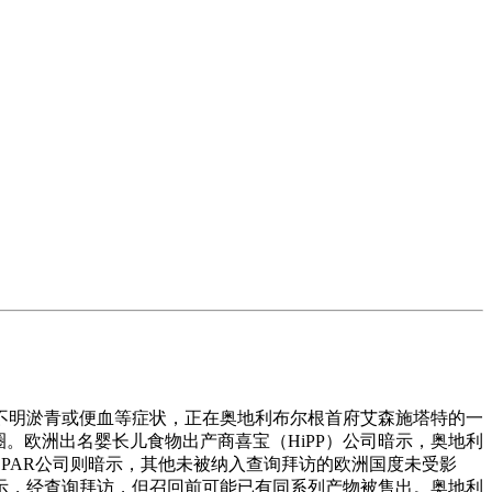
明淤青或便血等症状，正在奥地利布尔根首府艾森施塔特的一
圈。欧洲出名婴长儿食物出产商喜宝（HiPP）公司暗示，奥地利
PAR公司则暗示，其他未被纳入查询拜访的欧洲国度未受影
示，经查询拜访，但召回前可能已有同系列产物被售出。奥地利