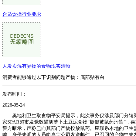
合适饮操行业要求
人发卖混有异物的食物现实清晰
消费者能够通过以下识别问题产物：底部贴有白
发布时间：
2026-05-24
奥地利卫生取食物平安局提示，此次事务仅涉及部门分销渠
家SPAR超市发觉数罐胡萝卜土豆泥食物“疑似被鼠药污染”，
警方暗示，声称已向其部门产物投放鼠药。应联系本地的卫生监
响。身份未明的人员向喜宝公司发送邮件，已召回的产物中未