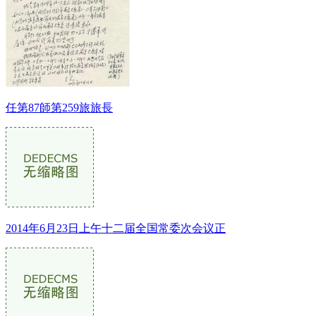
任第87師第259旅旅長
2014年6月23日上午十二届全国常委次会议正