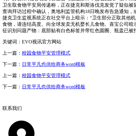
卫生取食物平安局传递称，正在捷克和斯洛伐克发觉了疑似被
查询拜访过程中确认，奥地利监管机构18日晚发布告急通知
捷克卫生监视系统正在社交平台上暗示：“卫生部分正取其他机
食物，请连结高度。向全球发卖无机婴长儿食物。喜宝公司暗
征识别问题产物：底部贴有白色标签并带红色圆圈、瓶盖已被
关键词：EVO视讯官方网站
上一篇：
校园食物平安管理模式
下一篇：
日常平凡也供给商务word模板
上一篇：
校园食物平安管理模式
下一篇：
日常平凡也供给商务word模板
联系我们