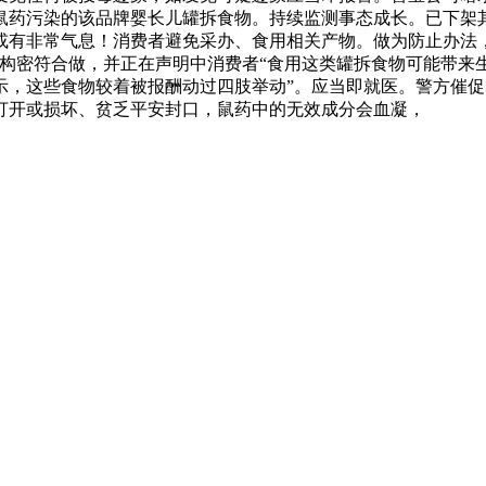
鼠药污染的该品牌婴长儿罐拆食物。持续监测事态成长。已下架
，或有非常气息！消费者避免采办、食用相关产物。做为防止办法
构密符合做，并正在声明中消费者“食用这类罐拆食物可能带来生命
示，这些食物较着被报酬动过四肢举动”。应当即就医。警方催
打开或损坏、贫乏平安封口，鼠药中的无效成分会血凝，